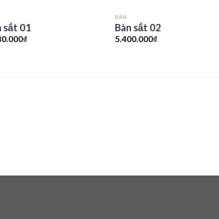
BÀN
 sắt 01
Bàn sắt 02
80.000
₫
5.400.000
₫