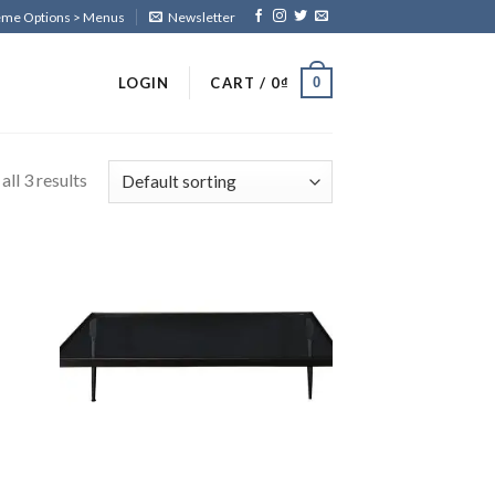
heme Options > Menus
Newsletter
0
LOGIN
CART /
0
₫
ll 3 results