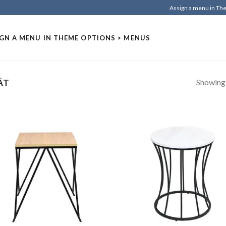
Assign a menu in T
GN A MENU IN THEME OPTIONS > MENUS
Showing a
ẮT