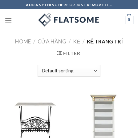
Skip
ADD ANYTHING HERE OR JUST REMOVE IT...
to
content
0
HOME
/
CỬA HÀNG
/
KỆ
/
KỆ TRANG TRÍ
FILTER