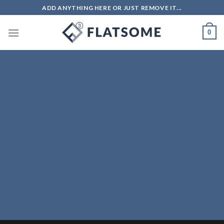
Skip
ADD ANYTHING HERE OR JUST REMOVE IT...
to
content
0