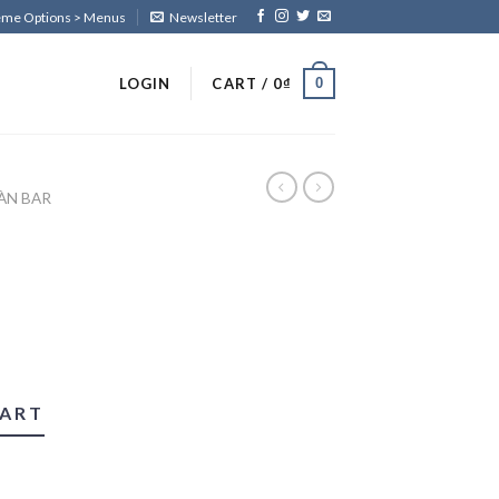
heme Options > Menus
Newsletter
0
LOGIN
CART /
0
₫
ÀN BAR
CART