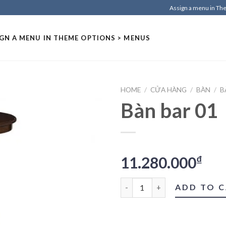
Assign a menu in T
GN A MENU IN THEME OPTIONS > MENUS
HOME
/
CỬA HÀNG
/
BÀN
/
B
Bàn bar 01
11.280.000
₫
Bàn bar 01 quantity
ADD TO 