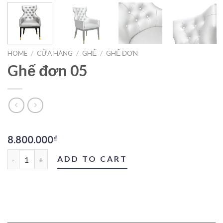
HOME
/
CỬA HÀNG
/
GHẾ
/
GHẾ ĐƠN
Ghế đơn 05
8.800.000
₫
Ghế đơn 05 quantity
ADD TO CART