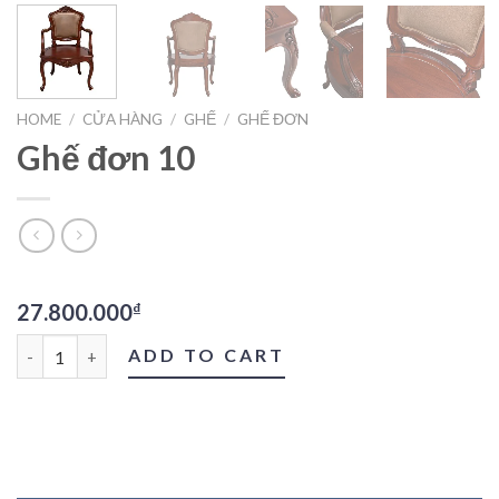
HOME
/
CỬA HÀNG
/
GHẾ
/
GHẾ ĐƠN
Ghế đơn 10
27.800.000
₫
Ghế đơn 10 quantity
ADD TO CART