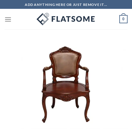
Skip
ADD ANYTHING HERE OR JUST REMOVE IT...
to
content
0