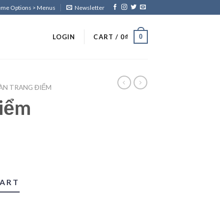
heme Options > Menus
Newsletter
0
LOGIN
CART /
0
₫
ÀN TRANG ĐIỂM
điểm
CART