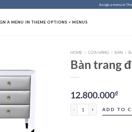
Assign a menu in T
GN A MENU IN THEME OPTIONS > MENUS
HOME
/
CỬA HÀNG
/
BÀN
/
B
Bàn trang 
12.800.000
₫
Bàn trang điểm quantity
ADD TO 