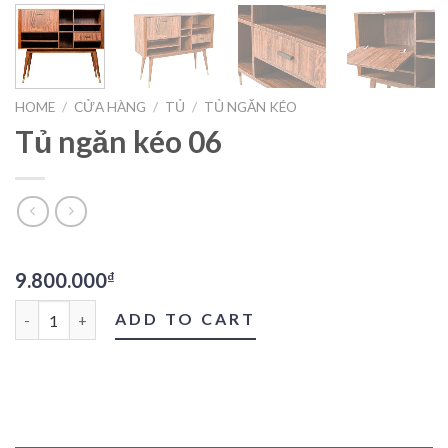
HOME
/
CỬA HÀNG
/
TỦ
/
TỦ NGĂN KÉO
Tủ ngăn kéo 06
9.800.000
₫
Tủ ngăn kéo 06 quantity
ADD TO CART