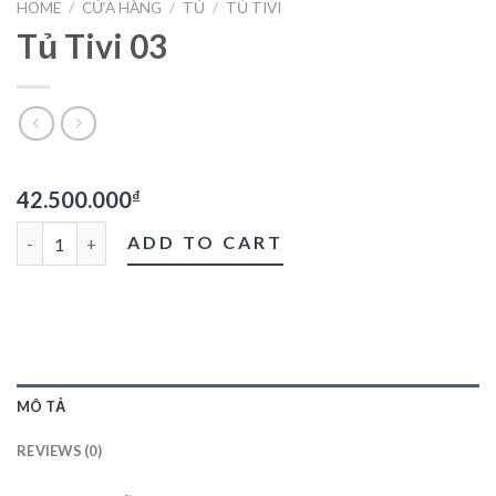
HOME
/
CỬA HÀNG
/
TỦ
/
TỦ TIVI
Tủ Tivi 03
42.500.000
₫
Tủ Tivi 03 quantity
ADD TO CART
MÔ TẢ
REVIEWS (0)