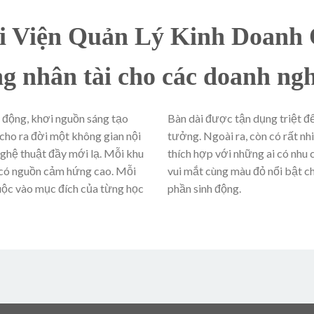
ọi Viện Quản Lý Kinh Doanh
ng nhân tài cho các doanh ngh
g động, khơi nguồn sáng tạo
Bàn dài được tận dụng triệt đ
 cho ra đời một không gian nội
tưởng. Ngoài ra, còn có rất n
ghệ thuật đầy mới lạ. Mỗi khu
thích hợp với những ai có nhu 
à có nguồn cảm hứng cao. Mỗi
vui mắt cùng màu đỏ nổi bật ch
huộc vào mục đích của từng học
phần sinh động.