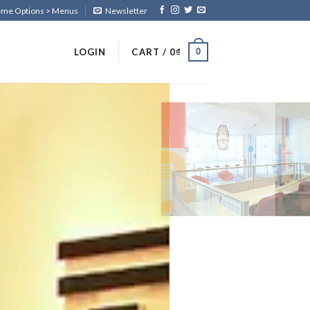
heme Options > Menus
Newsletter
0
LOGIN
CART /
0
₫