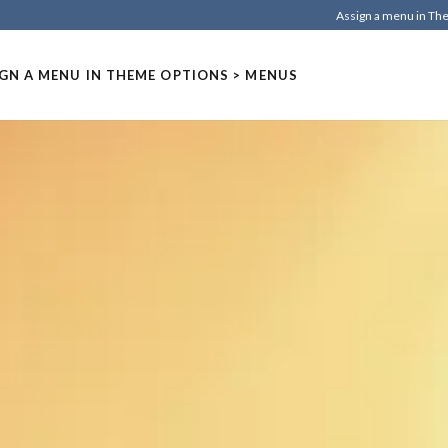
Assign a menu in T
GN A MENU IN THEME OPTIONS > MENUS