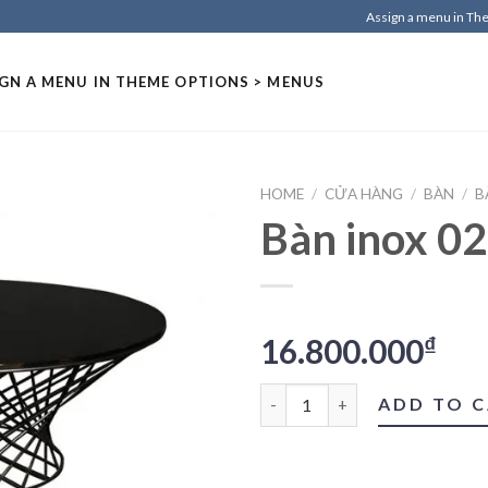
Assign a menu in T
GN A MENU IN THEME OPTIONS > MENUS
HOME
/
CỬA HÀNG
/
BÀN
/
B
Bàn inox 02
16.800.000
₫
Bàn inox 02 quantity
ADD TO 