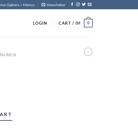
heme Options > Menus
Newsletter
0
LOGIN
CART /
0
₫
ÀN INOX
CART