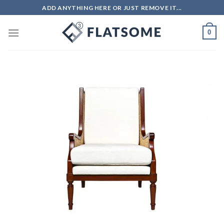
Skip
ADD ANYTHING HERE OR JUST REMOVE IT...
to
content
0