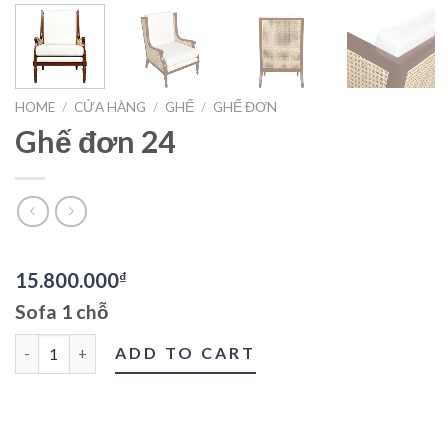
HOME
/
CỬA HÀNG
/
GHẾ
/
GHẾ ĐƠN
Ghế đơn 24
15.800.000
₫
Sofa 1 chỗ
Ghế đơn 24 quantity
ADD TO CART