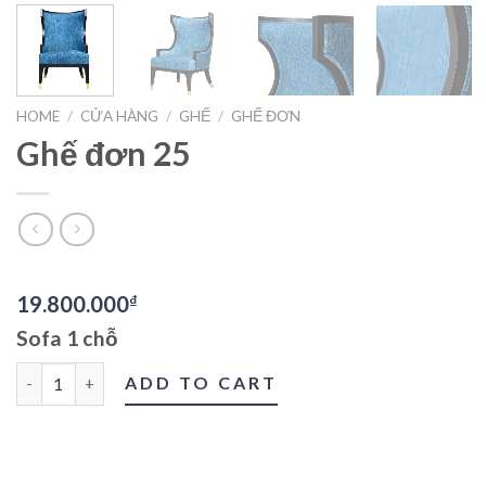
HOME
/
CỬA HÀNG
/
GHẾ
/
GHẾ ĐƠN
Ghế đơn 25
19.800.000
₫
Sofa 1 chỗ
Ghế đơn 25 quantity
ADD TO CART