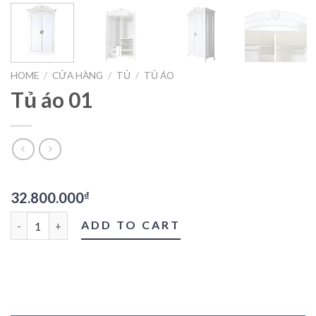
HOME
/
CỬA HÀNG
/
TỦ
/
TỦ ÁO
Tủ áo 01
32.800.000
₫
Tủ áo 01 quantity
ADD TO CART