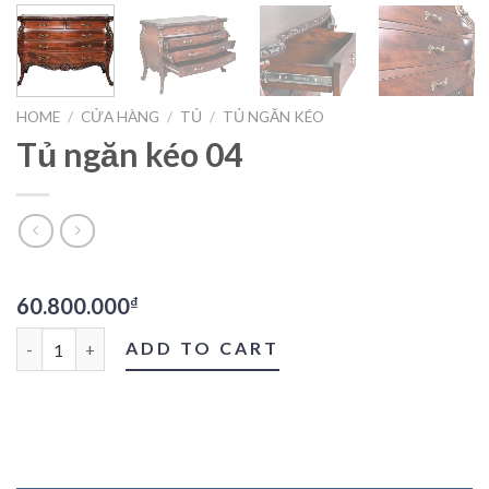
HOME
/
CỬA HÀNG
/
TỦ
/
TỦ NGĂN KÉO
Tủ ngăn kéo 04
60.800.000
₫
Tủ ngăn kéo 04 quantity
ADD TO CART