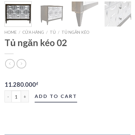
HOME
/
CỬA HÀNG
/
TỦ
/
TỦ NGĂN KÉO
Tủ ngăn kéo 02
11.280.000
₫
Tủ ngăn kéo 02 quantity
ADD TO CART