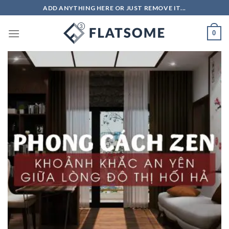
Skip
ADD ANYTHING HERE OR JUST REMOVE IT...
to
content
0