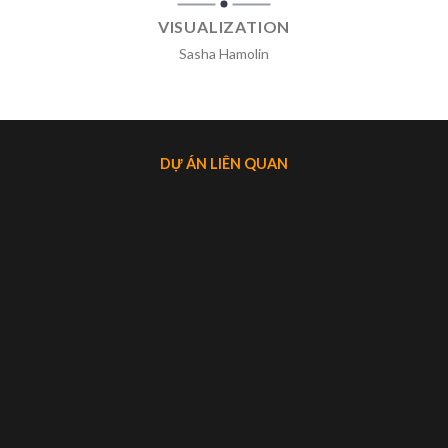
VISUALIZATION
Sasha Hamolin
DỰ ÁN LIÊN QUAN
DUY
NHÀ PHỐ NGUYỄN TRỌNG TUYỂ