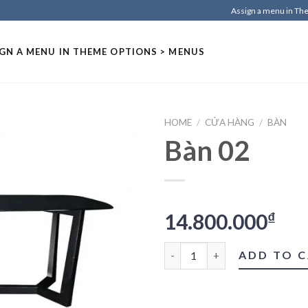
Assign a menu in T
GN A MENU IN THEME OPTIONS > MENUS
HOME
/
CỬA HÀNG
/
BÀN
Bàn 02
14.800.000
₫
Bàn 02 quantity
ADD TO 