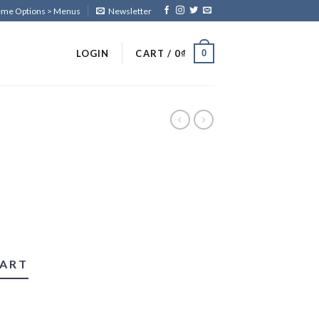
heme Options > Menus
Newsletter
0
LOGIN
CART /
0
₫
CART