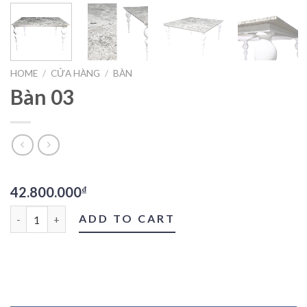
HOME
/
CỬA HÀNG
/
BÀN
Bàn 03
42.800.000
₫
Bàn 03 quantity
ADD TO CART