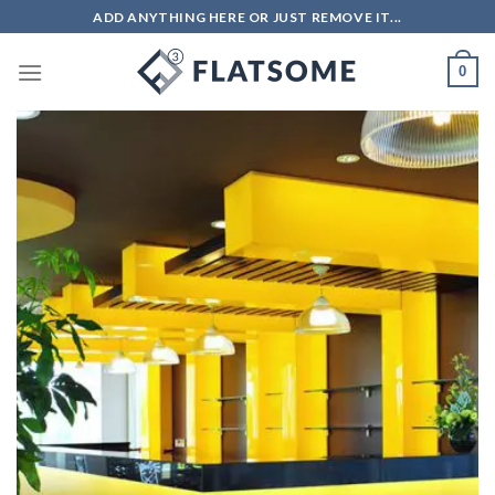
Skip
ADD ANYTHING HERE OR JUST REMOVE IT...
to
content
0