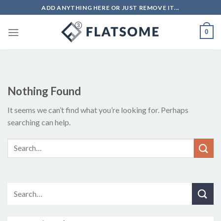
Skip
ADD ANYTHING HERE OR JUST REMOVE IT...
to
content
0
Nothing Found
It seems we can’t find what you’re looking for. Perhaps
searching can help.