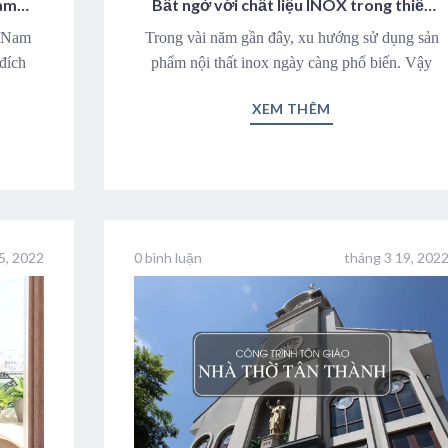
ames
Bất ngờ với chất liệu INOX trong thiết
kế
g Nam
Trong vài năm gần đây, xu hướng sử dụng sản
đích
phẩm nội thất inox ngày càng phổ biến. Vậy
XEM THÊM
5, 2022
0 bình luận
tháng 3 19, 202