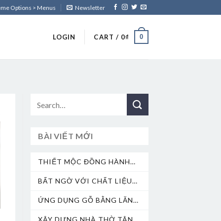
heme Options > Menus
Newsletter
0
LOGIN
CART /
0
₫
2
BÀI VIẾT MỚI
THIẾT MỘC ĐỒNG HÀNH
CÙNG SEA GAMES 31
BẤT NGỜ VỚI CHẤT LIỆU
INOX TRONG THIẾT KẾ
ỨNG DỤNG GỖ BẰNG LĂNG
TRONG NỘI THẤT
XÂY DỰNG NHÀ THỜ TÂN