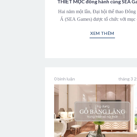
THIẾT MỘC đồng hành cùng SEA G
31
Hai năm một lần, Đại hội thể thao Đôn
Á (SEA Games) được tổ chức với mục 
XEM THÊM
0 bình luận
tháng 3 2