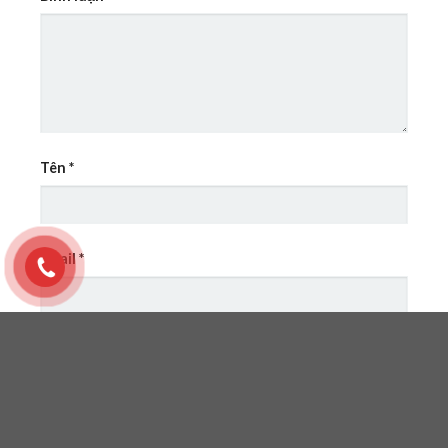
Tên
*
Email
*
Lưu tên của tôi, email, và trang web trong trình
duyệt này cho lần bình luận kế tiếp của tôi.