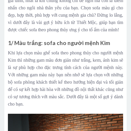
gia đình, nhất là khi chúng không chỉ để ngồi mà còn là điểm
nhấn cho ngôi nhà thân yêu của bạn. Chọn sofa màu gì cho
đẹp, hợp thời, phù hợp với cung mệnh gia chủ? Đừng lo lắng,
vì dưới đây là vài gợi ý hữu ích từ Thiết Mộc, giúp bạn tìm
được chiếc sofa theo phong thủy ưng ý cho tổ ấm của mình!
1/ Màu trắng: sofa cho người mệnh Kim
Khi lựa chọn màu ghế sofa theo phong thủy cho người mệnh
Kim thì những gam màu đơn giản như trắng, kem, ánh kim sẽ
là sự phù hợp cho đặc trưng tính cách của người mệnh này.
Với những gam màu này bạn nên nhớ sẽ lựa chọn với những
bộ sofa phòng khách thiết kế theo hướng hiện đại và tối giản
để có sự kết hợp hài hòa với những đồ nội thất khác cũng như
có sự tương thích với màu sắc. Dưới đây là một số gợi ý dành
cho bạn.