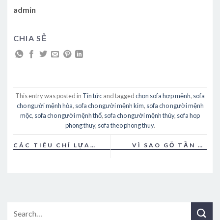
admin
CHIA SẺ
This entry was posted in
Tin tức
and tagged
chọn sofa hợp mệnh
,
sofa
cho người mệnh hỏa
,
sofa cho người mệnh kim
,
sofa cho người mệnh
mộc
,
sofa cho người mệnh thổ
,
sofa cho người mệnh thủy
,
sofa hop
phong thuy
,
sofa theo phong thuy
.
CÁC TIÊU CHÍ LỰA
VÌ SAO GỖ TẦN BÌ
CHỌN GƯƠNG TRANG
NGÀY CÀNG TRỞ NÊN
TRÍ PHÙ HỢP
THÔNG DỤNG