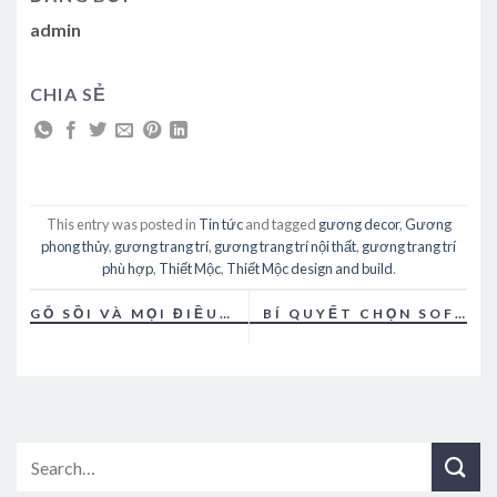
admin
CHIA SẺ
This entry was posted in
Tin tức
and tagged
gương decor
,
Gương
phong thủy
,
gương trang trí
,
gương trang trí nội thất
,
gương trang trí
phù hợp
,
Thiết Mộc
,
Thiết Mộc design and build
.
GỖ SỒI VÀ MỌI ĐIỀU
BÍ QUYẾT CHỌN SOFA
NÊN BIẾT KHI ỨNG
THEO PHONG THỦY
DỤNG NỘI THẤT CAO
GIA CHỦ
CẤP