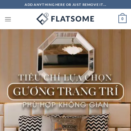
Skip
ADD ANYTHING HERE OR JUST REMOVE IT...
to
content
0