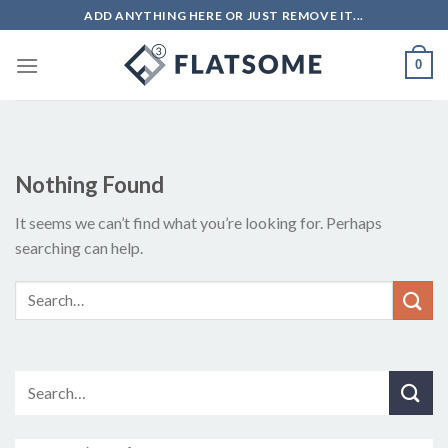
Skip
ADD ANYTHING HERE OR JUST REMOVE IT...
to
content
0
Nothing Found
It seems we can’t find what you’re looking for. Perhaps
searching can help.