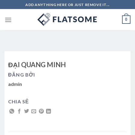
Skip
ADD ANYTHING HERE OR JUST REMOVE IT...
to
content
0
ĐẠI QUANG MINH
ĐĂNG BỞI
admin
CHIA SẺ