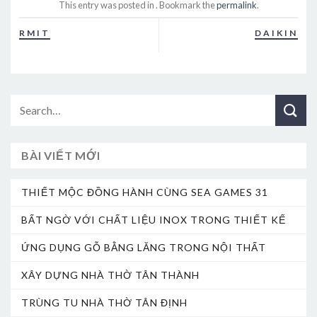
This entry was posted in . Bookmark the
permalink
.
RMIT
DAIKIN
BÀI VIẾT MỚI
THIẾT MỘC ĐỒNG HÀNH CÙNG SEA GAMES 31
BẤT NGỜ VỚI CHẤT LIỆU INOX TRONG THIẾT KẾ
ỨNG DỤNG GỖ BẰNG LĂNG TRONG NỘI THẤT
XÂY DỰNG NHÀ THỜ TÂN THÀNH
TRÙNG TU NHÀ THỜ TÂN ĐỊNH