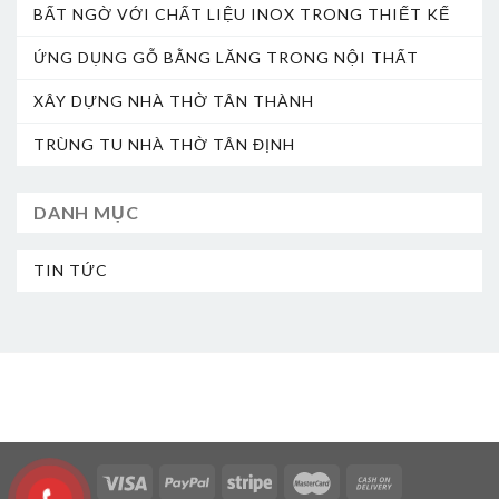
BẤT NGỜ VỚI CHẤT LIỆU INOX TRONG THIẾT KẾ
ỨNG DỤNG GỖ BẰNG LĂNG TRONG NỘI THẤT
XÂY DỰNG NHÀ THỜ TÂN THÀNH
TRÙNG TU NHÀ THỜ TÂN ĐỊNH
DANH MỤC
TIN TỨC