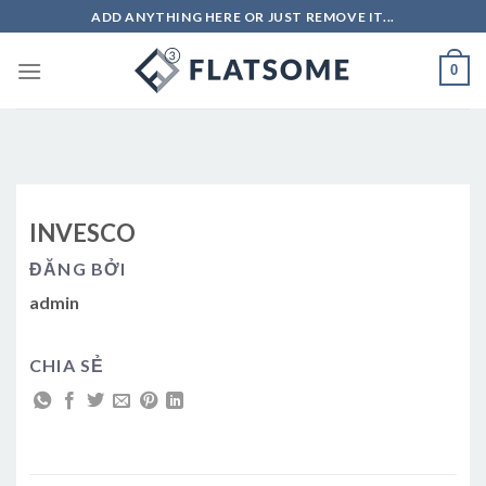
Skip
ADD ANYTHING HERE OR JUST REMOVE IT...
to
content
0
INVESCO
ĐĂNG BỞI
admin
CHIA SẺ