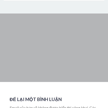
ĐỂ LẠI MỘT BÌNH LUẬN
Email của bạn sẽ không được hiển thị công khai.
Các