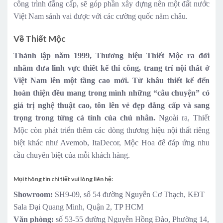
công trình đẳng cấp, sẽ góp phần xây dựng nên một đất nước
Việt Nam sánh vai được với các cường quốc năm châu.
Về Thiết Mộc
Thành lập năm 1999, Thương hiệu Thiết Mộc ra đời
nhằm đưa lĩnh vực thiết kế thi công, trang trí nội thất ở
Việt Nam lên một tầng cao mới. Từ khâu thiết kế đến
hoàn thiện đều mang trong mình những “câu chuyện” có
giá trị nghệ thuật cao, tôn lên vẻ đẹp đẳng cấp và sang
trọng trong từng cá tính của chủ nhân.
Ngoài ra, Thiết
Mộc còn phát triển thêm các dòng thương hiệu nội thất riêng
biệt khác như Avemob, ItaDecor, Mộc Hoa để đáp ứng nhu
cầu chuyên biệt của mỗi khách hàng.
Mọi thông tin chi tiết vui lòng liên hệ:
Showroom:
SH9-09, số 54 đường Nguyễn Cơ Thạch, KĐT
Sala Đại Quang Minh, Quận 2, TP HCM
Văn phòng:
số 53-55 đường Nguyễn Hồng Đào, Phường 14,