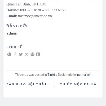
Quận Tân Bình, TP HCM
Hotline:
090.373.1828 – 090.373.6168
Email:
thietmoc@thietmoc.vn
ĐĂNG BỞI
admin
CHIA SẺ
This entry was posted in
Tin tức
. Bookmark the
permalink
.
BÀN GIAO NỘI THẤT
THIẾT MỘC RA MẮT
VĂN PHÒNG ĐẠI
THƯƠNG HIỆU NỘI
QUANG MINH
THẤT MỚI ITADECOR
TẠI HỘI CHỢ VIFA GU