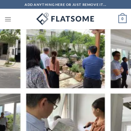
Skip
ADD ANYTHING HERE OR JUST REMOVE IT...
to
content
0